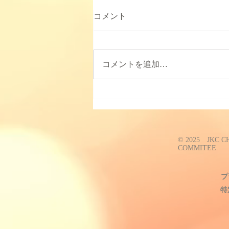
2025年JKC中部ブロックトリ
コメント
ミング競技会について
2025年度の中部でのトリミング競
技会は11月に開催の予定です。
コメントを追加…
詳細が決まりましたらお知らせさ
せていただきます。 また、競技
会、資格試験でプードルのショー
クリップのライオンクリップ(コ
ンチネンタルクリップ)において
はFCIスタンダードとは関係なく
© 2025 JKC 
腰のロゼットは必要ですので...
COMMITEE
プ
特