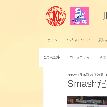
ホーム
JKC入会について
競技
全ての記事
コミュニティ
研修
2019年1月16日
読了時間: 
Smash