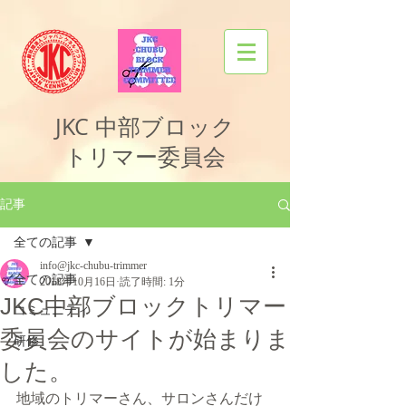
JKC
中部ブロック
トリマー委員会
記事
全ての記事
info@jkc-chubu-trimmer
全ての記事
2018年10月16日
読了時間: 1分
JKC中部ブロックトリマー
コミュニティ
委員会のサイトが始まりま
研修
した。
地域のトリマーさん、サロンさんだけ