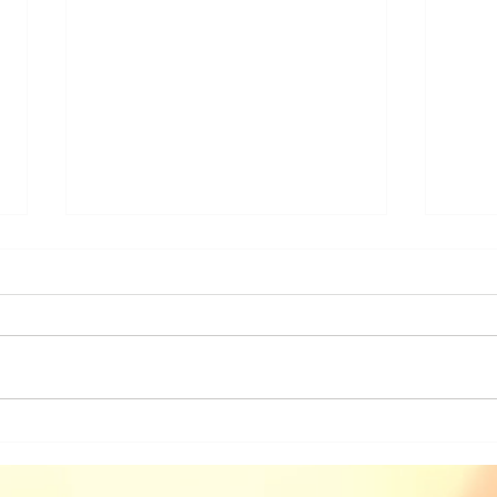
2025年 JKC中部ブロックト
リマー義務研修・資格取得試
験
2025年5月22（日）にナンバペッ
トグルーミングスクール静岡分院
にて、JKC中部ブロックトリマー
資格習得試験・義務研修会が行わ
れました。 この日の為に、実技
JK
練習や学科試験の勉強をされ、試
員会
験を受けた皆様、本当にお疲れ様