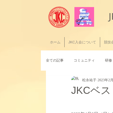
ホーム
JKC入会について
競技
全ての記事
コミュニティ
研修
松永祐子
2023年2
JKCベ