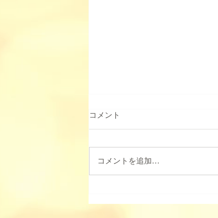
2025年JKC中部ブロックトリ
コメント
ミング競技会について
2025年度の中部でのトリミング競
技会は11月に開催の予定です。
コメントを追加…
詳細が決まりましたらお知らせさ
せていただきます。 また、競技
会、資格試験でプードルのショー
クリップのライオンクリップ(コ
ンチネンタルクリップ)において