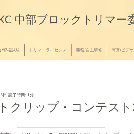
JKC
中部ブロック
トリマー
会/資格試験
トリマーライセンス
義務/自主研修
写真/ビデオ
月3日
読了時間: 1分
ストクリップ・コンテスト2