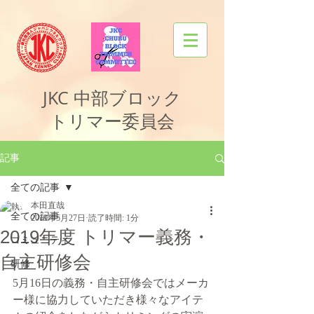
JKC
中部ブロック
トリマー委員会
記事
全ての記事
本田直哉
全ての記事
2019年5月27日
読了時間: 1分
2019年度 トリマー義務・
コミュニティ
自主研修会
研修
5月16日の義務・自主研修会ではメーカ
ー様に協力していただき様々なアイテ