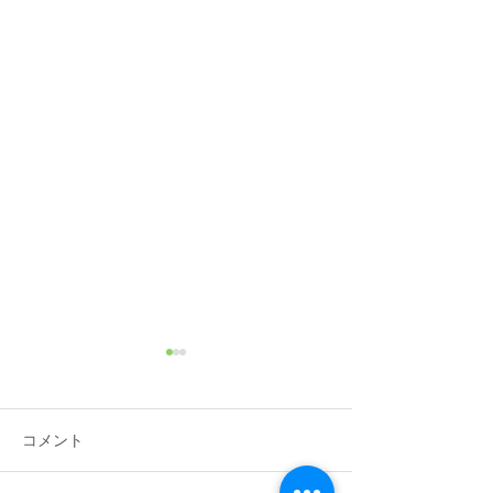
2025年 JKC中部ブロック
トリマー義務研修・資格
取得試験
2025年5月22（日）にナンバ
コメント
ペットグルーミングスクール
静岡分院にて、JKC中部ブロ