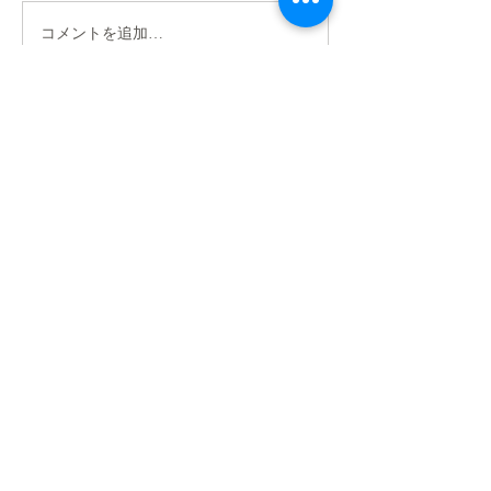
ックトリマー資格習得試験・
コメントを追加…
JKC中部ブロッ
義務研修会が行われました。
ー委員会活動報
この日の為に、実技練習や学
科試験の勉強をされ、試験を
受けた皆様、本当にお疲れ様
でした！...
<お問合せ先>
JKC中部ブロックトリマー委員会事務
局
〒466-0046
名古屋市昭和区広見町3-30第2青雲ビル
1F
appreciate dog内
本田直哉
電話052-851-3911
info@jkc-chubu-trimmer.com
プライバシーポリシー