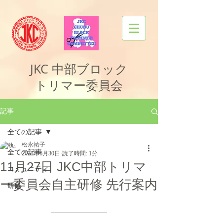
JKC
中部ブロック
トリマー委員会
記事
全ての記事
松永祐子
全ての記事
2023年6月30日
読了時間: 1分
11月27日 JKC中部トリマ
コミュニティ
ー委員会自主研修 先行案内
研修