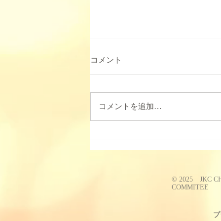
2025年JKC中部ブロックトリ
コメント
ミング競技会について
2025年度の中部でのトリミング競
技会は11月に開催の予定です。
コメントを追加…
詳細が決まりましたらお知らせさ
せていただきます。 また、競技
会、資格試験でプードルのショー
クリップのライオンクリップ(コ
ンチネンタルクリップ)において
はFCIスタンダードとは関係なく
© 2025 JKC 
腰のロゼットは必要ですので...
COMMITEE
プ