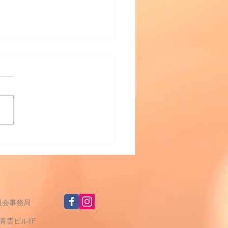
C中部ブロックトリマー委
活動報告
員会事務局
青雲ビル1F