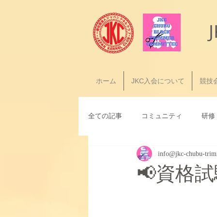
ホーム
JKC入会について
競技
全ての記事
コミュニティ
研修
info@jkc-chubu-tri
📢資格