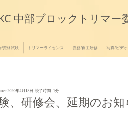
JKC
中部ブロック
トリマー
会/資格試験
トリマーライセンス
義務/自主研修
写真/ビデオ
mmer
2020年4月18日
読了時間: 1分
試験、研修会、延期のお知