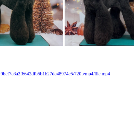
54_9bcf7c8a2f6642dfb5b1b27de48974c5/720p/mp4/file.mp4