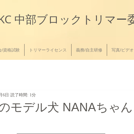
JKC
中部ブロック
トリマー
会/資格試験
トリマーライセンス
義務/自主研修
写真/ビデオ
2月6日
読了時間: 1分
のモデル犬 NANAちゃん