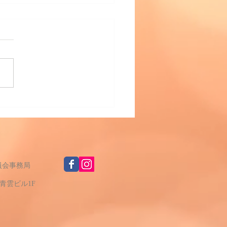
C中部ブロックトリマー委
活動報告
員会事務局
青雲ビル1F