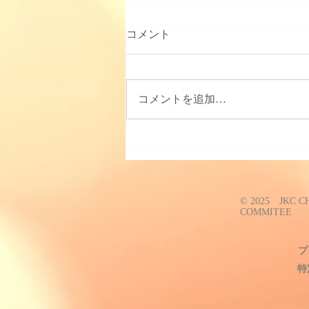
2025年JKC中部ブロックトリ
コメント
ミング競技会について
2025年度の中部でのトリミング競
技会は11月に開催の予定です。
コメントを追加…
詳細が決まりましたらお知らせさ
せていただきます。 また、競技
会、資格試験でプードルのショー
クリップのライオンクリップ(コ
ンチネンタルクリップ)において
はFCIスタンダードとは関係なく
© 2025 JKC 
腰のロゼットは必要ですので...
COMMITEE
プ
特