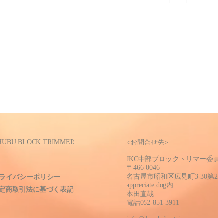
2025年 JKC中部ブロックト
リマー義務研修・資格取得試
験
2025年5月22（日）にナンバペッ
トグルーミングスクール静岡分院
にて、JKC中部ブロックトリマー
資格習得試験・義務研修会が行わ
れました。 この日の為に、実技
JK
練習や学科試験の勉強をされ、試
員会
験を受けた皆様、本当にお疲れ様
でした！...
CHUBU BLOCK TRIMMER
<お問合せ先>
JKC中部ブロックトリマー委
〒466-0046
ライバシーポリシー
名古屋市昭和区広見町3-30第2
appreciate dog内
定商取引法に基づく表記
本田直哉
電話052-851-3911