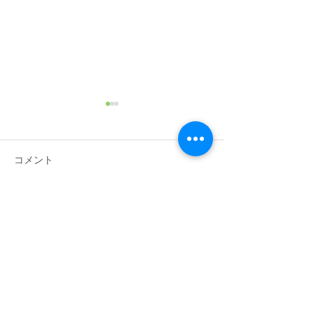
2025年 JKC中部ブロック
トリマー義務研修・資格
取得試験
2025年5月22（日）にナンバ
コメント
ペットグルーミングスクール
静岡分院にて、JKC中部ブロ
ックトリマー資格習得試験・
コメントを追加…
JKC中部ブロッ
義務研修会が行われました。
ー委員会活動報
この日の為に、実技練習や学
科試験の勉強をされ、試験を
受けた皆様、本当にお疲れ様
でした！...