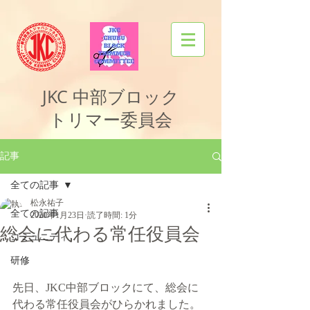
JKC
中部ブロック
トリマー委員会
記事
全ての記事
松永祐子
全ての記事
2020年1月23日
読了時間: 1分
総会に代わる常任役員会
コミュニティ
研修
先日、JKC中部ブロックにて、総会に
代わる常任役員会がひらかれました。