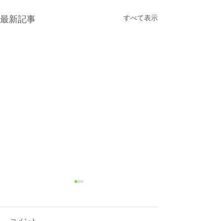
最新記事
すべて表示
2025年 JKC中部ブロック
トリマー義務研修・資格
取得試験
2025年5月22（日）にナンバ