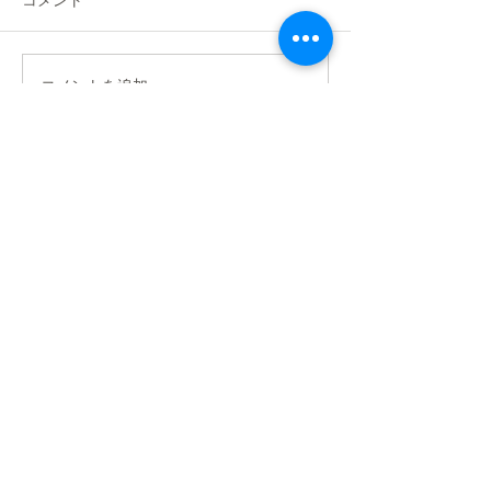
コメント
ペットグルーミングスクール
静岡分院にて、JKC中部ブロ
ックトリマー資格習得試験・
コメントを追加…
JKC中部ブロッ
義務研修会が行われました。
ー委員会活動報
この日の為に、実技練習や学
科試験の勉強をされ、試験を
受けた皆様、本当にお疲れ様
でした！...
<お問合せ先>
JKC中部ブロックトリマー委員会事務
局
〒466-0046
名古屋市昭和区広見町3-30第2青雲ビル
1F
appreciate dog内
本田直哉
電話052-851-3911
info@jkc-chubu-trimmer.com