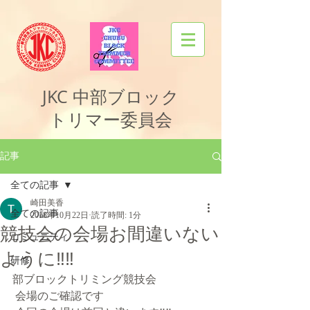
JKC
中部ブロック
トリマー委員会
記事
全ての記事
崎田美香
全ての記事
2018年10月22日
読了時間: 1分
競技会の会場お間違いない
コミュニティ
ように‼️‼️
研修
部ブロックトリミング競技会
 会場のご確認です