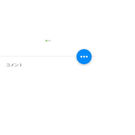
2025年 JKC中部ブロック
トリマー義務研修・資格
取得試験
2025年5月22（日）にナンバ
コメント
ペットグルーミングスクール
静岡分院にて、JKC中部ブロ
ックトリマー資格習得試験・
コメントを追加…
JKC中部ブロッ
義務研修会が行われました。
ー委員会活動報
この日の為に、実技練習や学
科試験の勉強をされ、試験を
受けた皆様、本当にお疲れ様
でした！...
<お問合せ先>