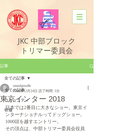
JKC
中部ブロック
トリマー委員会
記事
全ての記事
smashpoodle
全ての記事
2018年12月24日
読了時間: 1分
東京インター 2018
コミュニティ
日本では2番目に大きなショー。東京イ
研修
ンターナショナルってドッグショー。
1000頭を越すエントリー。
その頂点は、中部トリマー委員会役員