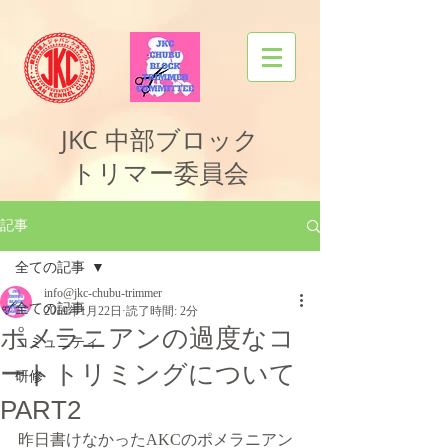
JKC
中部ブロック
トリマー委員会
記事
全ての記事
info@jkc-chubu-trimmer
全ての記事
2019年1月22日
読了時間: 2分
ポメラニアンの過度なコ
コミュニティ
ートトリミングについて
研修
PART2
昨日書けなかったAKCのポメラニアン