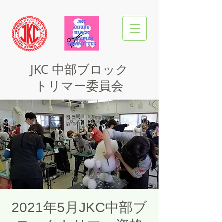
JKC
中部ブロック
トリマー委員会
2021年5月JKC中部ブ